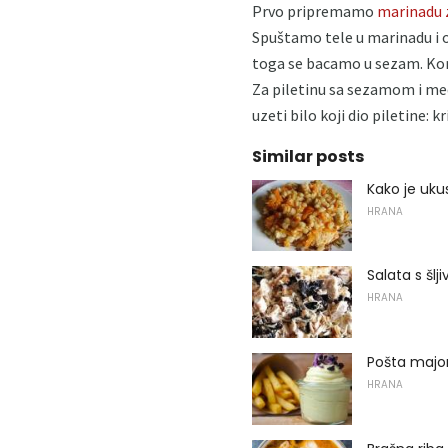
Prvo pripremamo
marinadu z
Spuštamo tele u marinadu i o
toga se bacamo u sezam. Kori
Za piletinu sa sezamom i med
uzeti bilo koji dio piletine:
Similar posts
Kako je uku
HRANA
Salata s šlji
HRANA
Pošta majon
HRANA