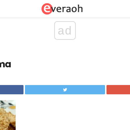
ad
ama