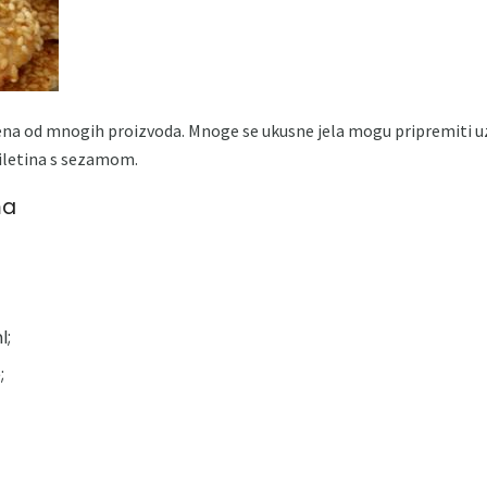
oljena od mnogih proizvoda. Mnoge se ukusne jela mogu pripremiti
piletina s sezamom.
ma
l;
;