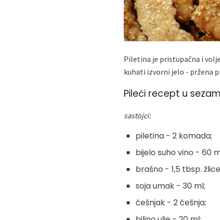
Piletina je pristupačna i v
kuhati izvorni jelo - pržena 
Pileći recept u seza
sastojci:
piletina - 2 komada;
bijelo suho vino - 60 m
brašno - 1,5 tbsp. žlice
soja umak - 30 ml;
češnjak - 2 češnja;
biljno ulje - 20 ml;