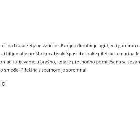
rezati na trake željene veličine. Korijen đumbir je oguljen i gumiran
k i biljno ulje prošlo kroz tisak. Spustite trake piletine u marinadu
mad i ulijevamo u brašno, koja je prethodno pomiješana sa sezamo
no smeđe. Piletina s seamom je spremna!
ici