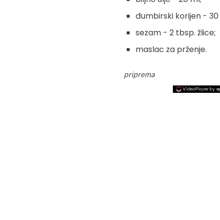
đumbirski korijen - 30 
sezam - 2 tbsp. žlice;
maslac za prženje.
priprema