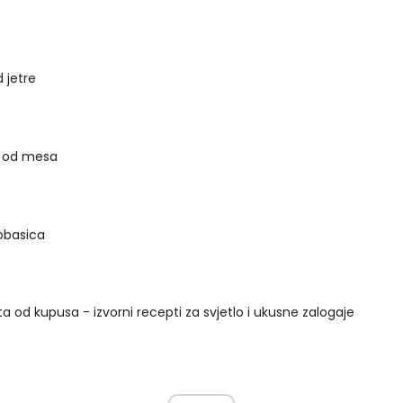
 jetre
u od mesa
obasica
ta od kupusa - izvorni recepti za svjetlo i ukusne zalogaje