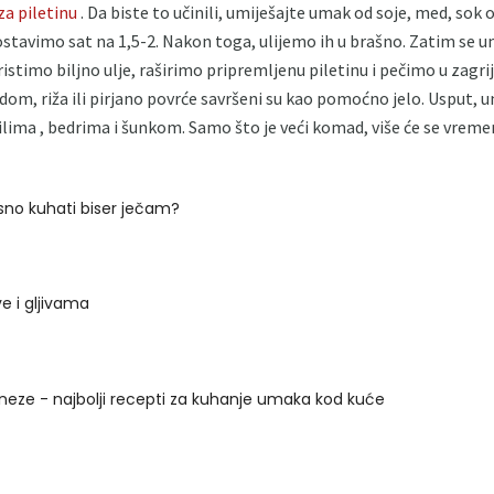
a piletinu
. Da biste to učinili, umiješajte umak od soje, med, sok o
stavimo sat na 1,5-2. Nakon toga, ulijemo ih u brašno. Zatim se u
stimo biljno ulje, raširimo pripremljenu piletinu i pečimo u zagrij
om, riža ili pirjano povrće savršeni su kao pomoćno jelo. Usput, 
 krilima , bedrima i šunkom. Samo što je veći komad, više će se vreme
sno kuhati biser ječam?
ve i gljivama
eze - najbolji recepti za kuhanje umaka kod kuće