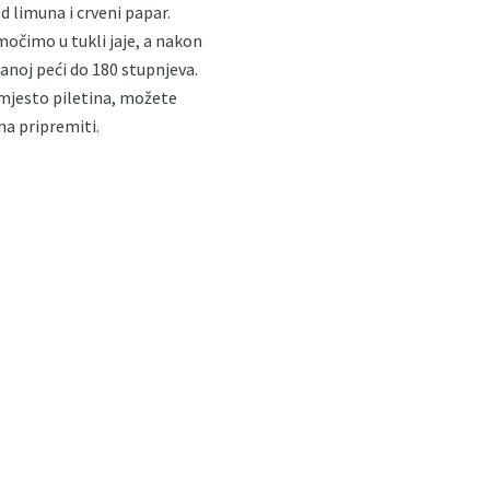
d limuna i crveni papar.
močimo u tukli jaje, a nakon
anoj peći do 180 stupnjeva.
umjesto piletina, možete
na pripremiti.