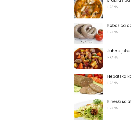
Brašna riba
HRANA
Kobasica od
HRANA
Juha s juh
HRANA
Hepatska k
HRANA
Kineski sala
HRANA