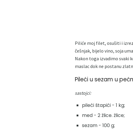
Piliće moj filet, osušiti i iz
češnjak, bijelo vino, soja uma
Nakon toga izvadimo svaki ko
maslac dok ne postanu zlat
Pileći u sezam u pećn
sastojci:
pileći štapići - 1 kg;
med - 2 žlice. žlice;
sezam - 100 g;