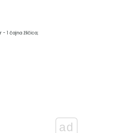
- 1 čajna žličica;
ad