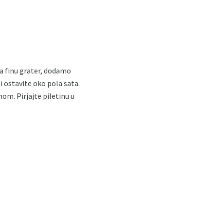
 na finu grater, dodamo
 i ostavite oko pola sata.
m. Pirjajte piletinu u